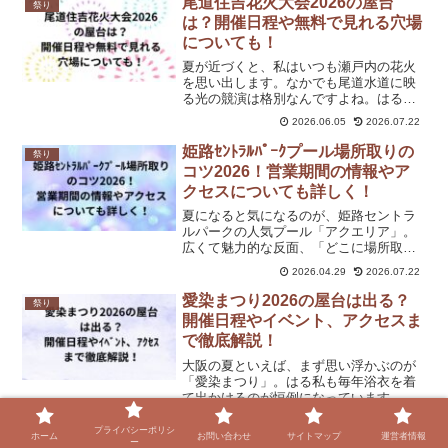
尾道住吉花火大会2026の屋台
祭り
は？開催日程や無料で見れる穴場
についても！
夏が近づくと、私はいつも瀬戸内の花火
を思い出します。なかでも尾道水道に映
る光の競演は格別なんですよね。はる今
回は「おのみち住吉花火まつり2026」に
2026.06.05
2026.07.22
ついて、屋台や日程、無料で楽しめる穴
場まで丁寧にまとめてみました。これか
姫路ｾﾝﾄﾗﾙﾊﾟｰｸプール場所取りの
祭り
ら計画を立てる方の参...
コツ2026！営業期間の情報やア
クセスについても詳しく！
夏になると気になるのが、姫路セントラ
ルパークの人気プール「アクエリア」。
広くて魅力的な反面、「どこに場所取り
すればいいの？」「いつ行けば快適？」
2026.04.29
2026.07.22
と迷う人も多いはずです。はる特に混雑
する日ほど、最初の動きで満足度が大き
愛染まつり2026の屋台は出る？
祭り
く変わります。この記事で...
開催日程やイベント、アクセスま
で徹底解説！
大阪の夏といえば、まず思い浮かぶのが
「愛染まつり」。はる私も毎年浴衣を着
て出かけるのが恒例になっています。今
回は、愛染まつり2026年の開催情報や屋
2026.05.08
台のこと、見どころからアクセスまで、
プライバシーポリシ
ホーム
お問い合わせ
サイトマップ
運営者情報
ー
公式情報をもとに伝えしますね。愛染ま