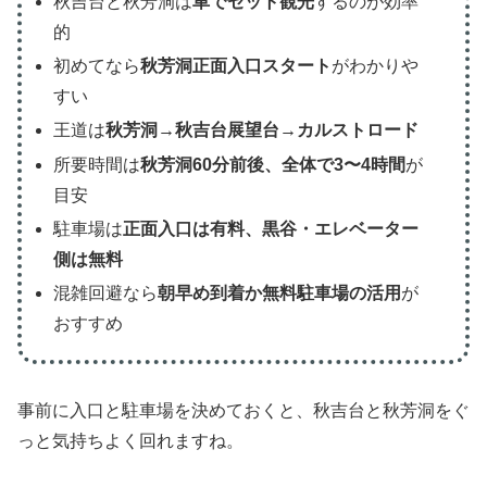
秋吉台と秋芳洞は
車でセット観光
するのが効率
的
初めてなら
秋芳洞正面入口スタート
がわかりや
すい
王道は
秋芳洞→秋吉台展望台→カルストロード
所要時間は
秋芳洞60分前後、全体で3〜4時間
が
目安
駐車場は
正面入口は有料、黒谷・エレベーター
側は無料
混雑回避なら
朝早め到着か無料駐車場の活用
が
おすすめ
事前に入口と駐車場を決めておくと、秋吉台と秋芳洞をぐ
っと気持ちよく回れますね。