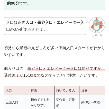
約90分
です。
入口は
正面入口・黒谷入口・エレベーター入
口
の3か所あるんだよ。
とりっぷ
初見なら景観の見どころが多い正面入口スタートがわかり
やすいです。
他入り口の、
黒谷入口とエレベーター入口は便利ですが、
受付終了が16:30まで
なのでそこだけ注意したいです。
入口
特徴
向いている人
目安
初めてでもわ
初心者・定番
正面入口
約60分〜90分
かりやすい
派