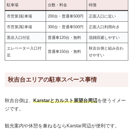
駐車場
台数・料金
特徴
市営第1駐車場
200台・普通車500円
正面入口に近い
市営第2駐車場
300台・普通車500円
正面入口利用向き
黒谷入口付近
普通車120台・無料
混雑回避しやすい
エレベーター入口付
秋吉台側と組み合わ
普通車150台・無料
近
せやすい
秋吉台エリアの駐車スペース事情
秋吉台側は、
Karstarとカルスト展望台周辺
を使うイメー
ジです。
観光案内や休憩を兼ねるならKarstar周辺が便利です。