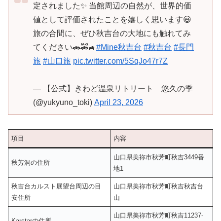
定されました✨ 当館周辺の自然が、世界的価
値として評価されたことを嬉しく思います😃
旅の合間に、ぜひ秋吉台の大地にも触れてみ
てください🚗🚕🚙
#Mine秋吉台
#秋吉台
#長門
旅
#山口旅
pic.twitter.com/5SqJo47r7Z
— 【公式】きわど温泉リトリート 悠久の季
(@yukyuno_toki)
April 23, 2026
項目
内容
山口県美祢市秋芳町秋吉3449番
秋芳洞の住所
地1
秋吉台カルスト展望台周辺の目
山口県美祢市秋芳町秋吉秋吉台
安住所
山
山口県美祢市秋芳町秋吉11237-
Karstarの住所