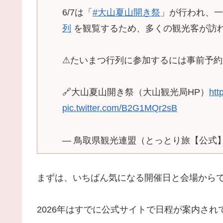
6/7は「
#大山夏山開き祭
」が行われ、一
列
を観覧するため、多くの観光客が訪
⚠たいまつ行列に参加するには事前予約
🔗大山夏山開き祭（大山観光局HP）
htt
pic.twitter.com/B2G1MQr2sB
— 鳥取県観光連盟（とっとり旅【公式】） (@t
まずは、いちばん気になる開催日と会場から
2026年はすでに公式サイトで日程が案内され