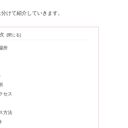
は分けて紹介していきます。
次
場所
）
所
クセス
ス方法
ト