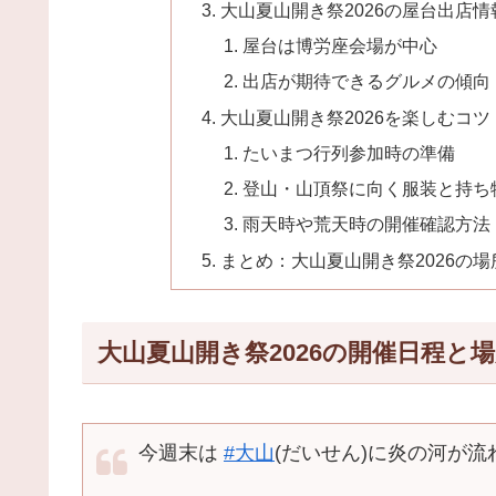
大山夏山開き祭2026の屋台出店情
屋台は博労座会場が中心
出店が期待できるグルメの傾向
大山夏山開き祭2026を楽しむコツ
たいまつ行列参加時の準備
登山・山頂祭に向く服装と持ち
雨天時や荒天時の開催確認方法
まとめ：大山夏山開き祭2026の
大山夏山開き祭2026の開催日程と
今週末は
#大山
(だいせん)に炎の河が流