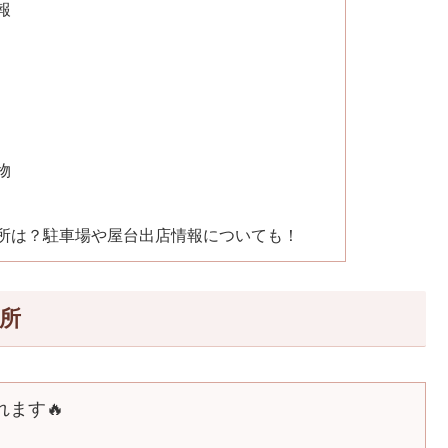
報
物
場所は？駐車場や屋台出店情報についても！
場所
れます🔥