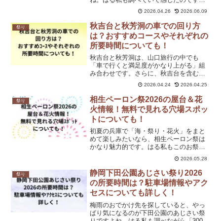
が、潮来は花の美しさだけでなく、水郷
2026.04.26
2026.06.09
らしい風景と伝統行事が重なるのが本当
に魅力です。潮来あやめ祭り2026年はす
秋吉台と秋芳洞の車での回り方
祭り
でに開催期間が公式発表...
は？おすすめコースやそれぞれの
所要時間についても！
秋吉台と秋芳洞は、山口旅行の中でも
「車で行くと満足度がかなり上がる」組
み合わせです。さらに、秋吉台を含む
Mine秋吉台ジオパークはユネスコ世界ジ
2026.04.24
2026.04.25
オパークにも認定されており、その壮大
な自然景観は国内外から注目されていま
相生ペーロン祭2026の屋台＆花
祭り
す。はる私も調べながら感...
火情報！無料で見れる穴場スポッ
トについても！
初夏の兵庫で「海・祭り・花火」をまと
めて楽しみたいなら、相生ペーロン祭は
かなり魅力的です。はる私もこのお祭り
を調べていて感じたのですが、花火だけ
2026.05.28
ではなく、昼の競漕や屋台のにぎわいま
で含めて一日中わくわくできるのが大き
静岡下田公園あじさい祭り2026
祭り
な強みなんですよね。今回...
の所要時間は？駐車場情報やアク
セスについても詳しく！
梅雨のおでかけ先を探していると、やっ
ぱり気になるのが下田公園のあじさい祭
りですよね。はる私も調べながら「300万