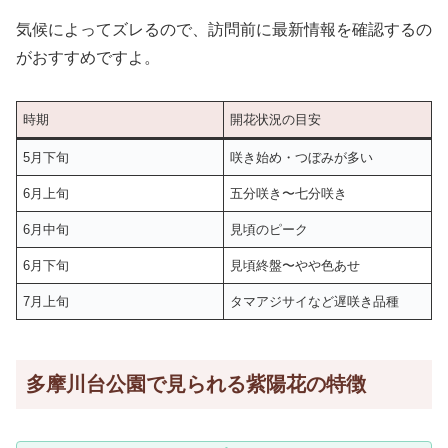
気候によってズレるので、訪問前に最新情報を確認するの
がおすすめですよ。
時期
開花状況の目安
5月下旬
咲き始め・つぼみが多い
6月上旬
五分咲き〜七分咲き
6月中旬
見頃のピーク
6月下旬
見頃終盤〜やや色あせ
7月上旬
タマアジサイなど遅咲き品種
多摩川台公園で見られる紫陽花の特徴