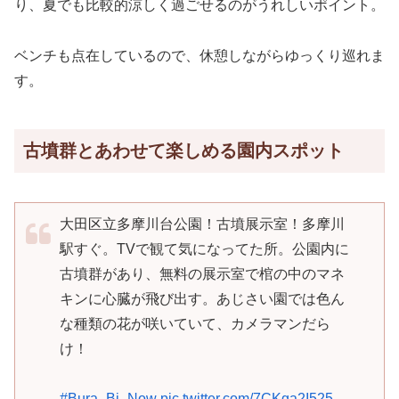
り、夏でも比較的涼しく過ごせるのがうれしいポイント。
ベンチも点在しているので、休憩しながらゆっくり巡れま
す。
古墳群とあわせて楽しめる園内スポット
大田区立多摩川台公園！古墳展示室！多摩川
駅すぐ。TVで観て気になってた所。公園内に
古墳群があり、無料の展示室で棺の中のマネ
キンに心臓が飛び出す。あじさい園では色ん
な種類の花が咲いていて、カメラマンだら
け！
#Bura_Bi_Now
pic.twitter.com/7CKga2I525