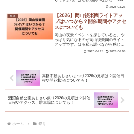
輪って、いったいどのくらいの規模な
2026.04.28
の…！」とわくわくしました。下田公園
は坂道や展望台が多く、ただ花を見るだ
【2026】岡山後楽園ライトアッ
祭り
けではなく、景色ごと楽...
プはいつから？開催期間やアクセ
スについても
岡山の夜景イベントを探していると、や
っぱり気になるのが岡山後楽園のライト
アップです。はる私も調べながら感じた
のですが、春・夏・秋で雰囲気がかなり
2026.04.24
2026.06.06
変わるので、ただ「いつやるのか」だけ
でなく、どの季節に行くかでも満足度が
大きく変わりそうです。岡...
高幡不動あじさいまつり2026の見頃は？開催日
程や開花状況についても！
涸沼自然公園あじさい祭り2026の見頃は？開催
日程やアクセス、駐車場についても！
ホーム
祭り