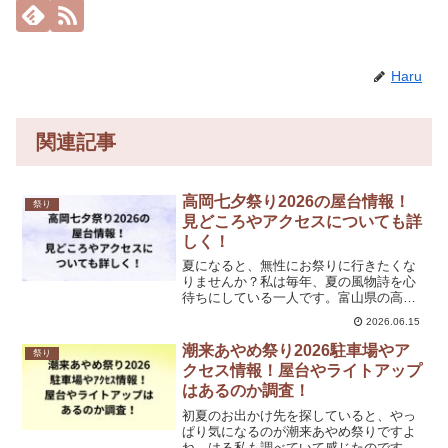
Haru
関連記事
高岡七夕祭り2026の屋台情報！
祭り
見どころやアクセスについても詳
しく！
夏になると、無性にお祭りに行きたくな
りませんか？私は毎年、夏の風物詩を心
待ちにしている一人です。富山県の高岡
市で開催される「高岡七夕まつり」は、
2026.06.15
北陸最大級の規模を誇る七夕イベント。
はる巨大な行灯七夕の幻想的な光景は、
潮来あやめ祭り2026駐車場やア
祭り
一度見たら忘れられません...
クセス情報！屋台やライトアップ
はあるのか調査！
初夏のお出かけ先を探していると、やっ
ぱり気になるのが潮来あやめ祭りですよ
ね。はる私も調べていて感じたのです