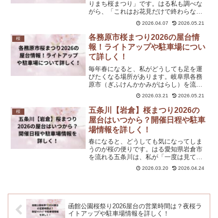
りまち桜まつり」です。はる私も調べな
がら、「これはお花見だけで終わらない
お祭りだな」と感じました。桜の美しさ
2026.04.07
2026.05.21
はもちろんですが、屋台、歌謡ショー、
ふわふわランドまでそろっていて、家族
各務原市桜まつり2026の屋台情
桜
みんなで一日楽しみやすい...
報！ライトアップや駐車場につい
て詳しく！
毎年春になると、私がどうしても足を運
びたくなる場所があります。岐阜県各務
原市（ぎふけんかかみがはらし）を流れ
る新境川沿い、通称「百十郎桜」のお花
2026.03.21
2026.05.21
見スポットです。両岸に約1,000本のソメ
イヨシノが咲き誇る光景は、一度見たら
五条川【岩倉】桜まつり2026の
桜
忘れられません。日...
屋台はいつから？開催日程や駐車
場情報を詳しく！
春になると、どうしても気になってしま
うのが桜の便りです。はる愛知県岩倉市
を流れる五条川は、私が「一度は見てお
きたい！」と思い続けてきた桜名所のひ
2026.03.20
2026.04.24
とつ。今回は、岩倉桜まつり2026の開催
日程・屋台情報・駐車場・アクセスま
で、最新情報をまとめて...
函館公園桜祭り2026屋台の営業時間は？夜桜ラ
イトアップや駐車場情報を詳しく！