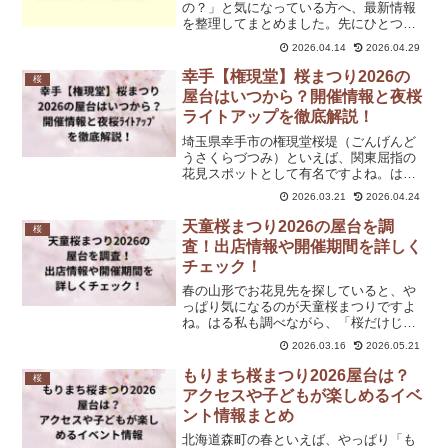
の？」と気になっている方へ、最新情報
を整理してまとめました。先にひとつだ
けお伝えすると、検索では「十和田春ま
2026.04.14
2026.04.29
つり」や「十和田市春祭り」と探す人が
多いですが、公式サイトと十和田市の案
幸手【権現堂】桜まつり2026の
桜
内での正式表記は「十和田...
屋台はいつから？開催情報と夜桜
ライトアップを徹底解説！
埼玉県幸手市の権現堂桜堤（ごんげんど
うさくらづつみ）といえば、関東屈指の
花見スポットとして有名ですよね。はる
私もはじめて写真で見たとき、「これが
2026.03.21
2026.04.24
埼玉にあるの？」と驚いた記憶がありま
す。約1kmにわたる桜のトンネルと、足
天童桜まつり2026の屋台を調
桜
元に広がる黄色い菜の花...
査！出店情報や開催期間を詳しく
チェック！
春の山形でお花見先を探していると、や
っぱり気になるのが天童桜まつりですよ
ね。はる私も調べながら、「桜だけじゃ
なく、屋台もかなり楽しめそう」と感じ
2026.03.16
2026.05.21
ました。天童桜まつり2026年は開催情報
がかなり出そろってきましたが、屋台の
もりまち桜まつり2026屋台は？
桜
出店者名や細かなメニ...
アクセスや子どもが楽しめるイベ
ント情報まとめ
北海道森町の春といえば、やっぱり「も