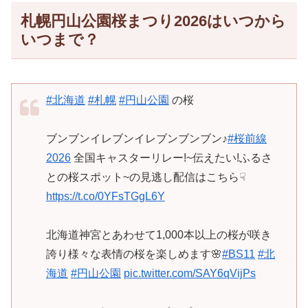
札幌円山公園桜まつり2026はいつから
いつまで？
#北海道
#札幌
#円山公園
の桜
ブンブンイレブンイレブンブンブン♪
#桜前線
2026
全国キャスターリレー!~伝えたい!ふるさ
との桜スポット~の見逃し配信はこちら☟
https://t.co/0YFsTGgL6Y
北海道神宮とあわせて1,000本以上の桜が咲き
誇り様々な表情の桜を楽しめます🌸
#BS11
#北
海道
#円山公園
pic.twitter.com/SAY6qVijPs